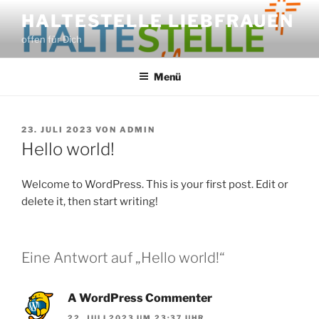
Zum
HALTESTELLE LIEBFRAUEN
Inhalt
offen für Dich
springen
Menü
VERÖFFENTLICHT
23. JULI 2023
VON
ADMIN
AM
Hello world!
Welcome to WordPress. This is your first post. Edit or
delete it, then start writing!
Eine Antwort auf „Hello world!“
A WordPress Commenter
22. JULI 2023 UM 23:37 UHR